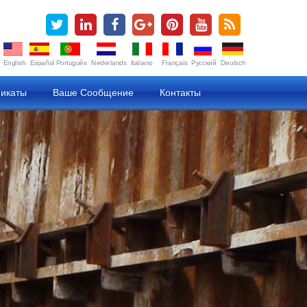
English
Español
Português
Nederlands
Italiano
Français
Русский
Deutsch
икаты
Ваше Сообщение
Контакты