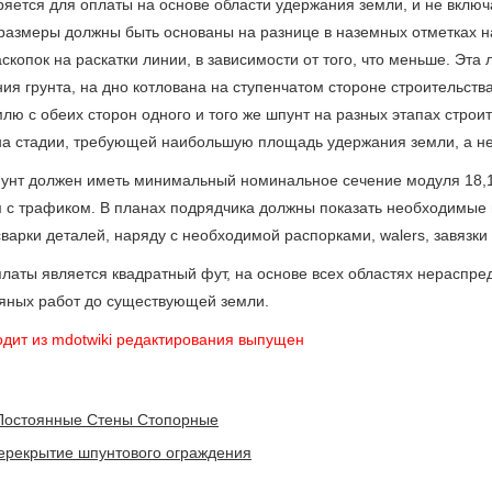
ется для оплаты на основе области удержания земли, и не включа
размеры должны быть основаны на разнице в наземных отметках н
копок на раскатки линии, в зависимости от того, что меньше. Эта 
ия грунта, на дно котлована на ступенчатом стороне строительств
лю с обеих сторон одного и того же шпунт на разных этапах строит
на стадии, требующей наибольшую площадь удержания земли, а не
нт должен иметь минимальный номинальное сечение модуля 18,1 I
м с трафиком. В планах подрядчика должны показать необходимые 
варки деталей, наряду с необходимой распорками, walers, завязки
аты является квадратный фут, на основе всех областях нераспред
яных работ до существующей земли.
одит из mdotwiki редактирования выпущен
Постоянные Стены Стопорные
ерекрытие шпунтового ограждения