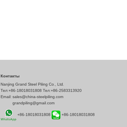
Контакты
Nanjing Grand Steel Piling Co., Ltd.
Тел:+86-18018031808 Тел:+86-2583313920
Email:
sales@china-steelpiling.com
grandpiling@gmail.com
+86-18018031808
+86-18018031808