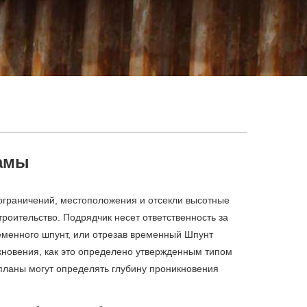
амы
 ограничений, местоположения и отсекли высотные
троительство. Подрядчик несет ответственность за
еменного шпунт, или отрезав временный Шпунт
кновения, как это определено утвержденным типом
 планы могут определять глубину проникновения