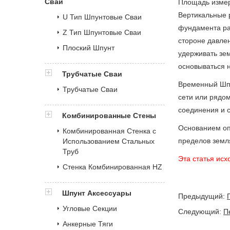
Сваи
Площадь измеря
Вертикальные 
U Тип Шпунтовые Сваи
фундамента рас
Z Тип Шпунтовые Сваи
стороне давлен
Плоский Шпунт
удерживать зем
основываться 
Трубчатые Сваи
Временный Шпу
Трубчатые Сваи
сети или рядо
соединения и с
Комбинированные Стены
Основанием опл
Комбинированная Стенка с
пределов земл
Использованием Стальных
Труб
Эта статья исх
Стенка Комбинированная HZ
Шпунт Аксессуары
Предыдущий:
Угловые Секции
Следующий:
П
Анкерные Тяги