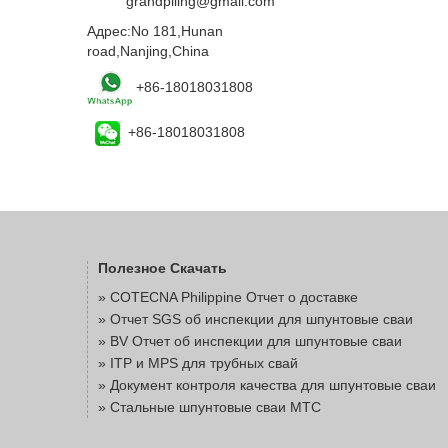
Email:
grandpiling@gmail.com
Адрес:No 181,Hunan
road,Nanjing,China
+86-18018031808
+86-18018031808
Полезное Скачать
»
COTECNA Philippine Отчет о доставке
»
Отчет SGS об инспекции для шпунтовые сваи
»
BV Отчет об инспекции для шпунтовые сваи
»
ITP и MPS для трубных свай
»
Документ контроля качества для шпунтовые сваи
»
Стальные шпунтовые сваи MTC