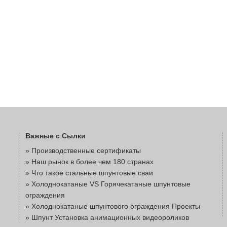
Важные с Сылки
» Производственные сертификаты
» Наш рынок в более чем 180 странах
» Что такое стальные шпунтовые сваи
» Холоднокатаные VS Горячекатаные шпунтовые
ограждения
» Холоднокатаные шпунтового ограждения Проекты
» Шпунт Установка анимационных видеороликов