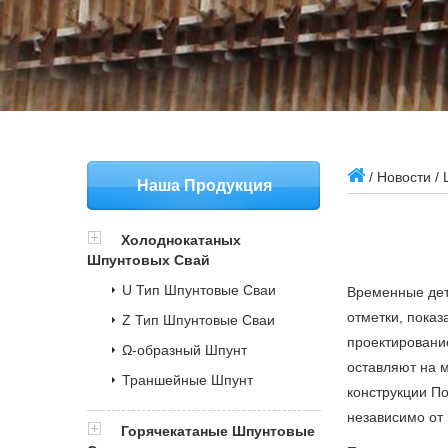
/
Новости
/ 
Наша Продукция
Холоднокатаных
Шпунтовых Свай
U Тип Шпунтовые Сваи
Временные де
отметки, показ
Z Тип Шпунтовые Сваи
проектировани
Ω-образный Шпунт
оставляют на 
Траншейные Шпунт
конструкции По
независимо от 
Горячекатаные Шпунтовые