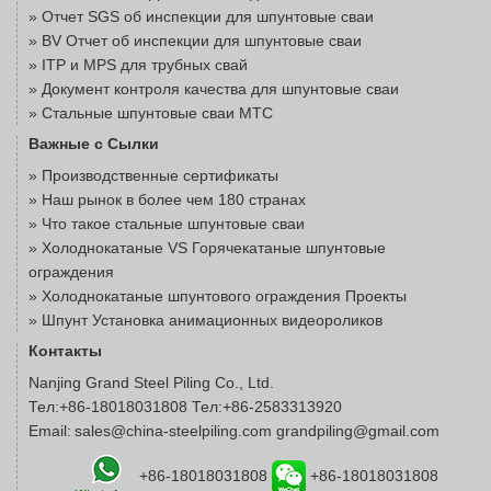
»
Отчет SGS об инспекции для шпунтовые сваи
»
BV Отчет об инспекции для шпунтовые сваи
»
ITP и MPS для трубных свай
»
Документ контроля качества для шпунтовые сваи
»
Стальные шпунтовые сваи MTC
Важные с Сылки
» Производственные сертификаты
» Наш рынок в более чем 180 странах
» Что такое стальные шпунтовые сваи
» Холоднокатаные VS Горячекатаные шпунтовые
ограждения
» Холоднокатаные шпунтового ограждения Проекты
» Шпунт Установка анимационных видеороликов
Контакты
Nanjing Grand Steel Piling Co., Ltd.
Тел:+86-18018031808 Тел:+86-2583313920
Email:
sales@china-steelpiling.com
grandpiling@gmail.com
+86-18018031808
+86-18018031808