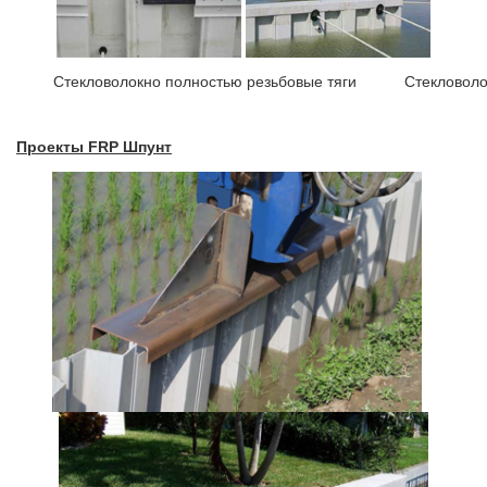
Стекловолокно полностью резьбовые тяги
Стекловоло
Проекты FRP Шпунт