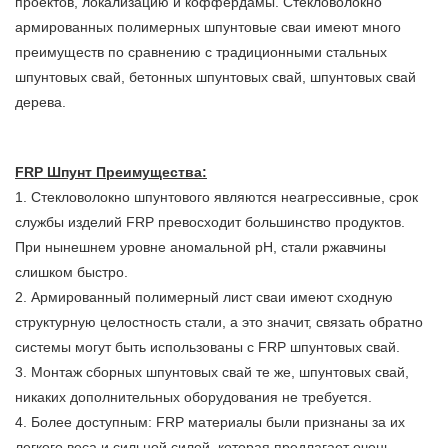
проектов, локализацию и коффердамы. Стекловолокно
армированных полимерных шпунтовые сваи имеют много
преимуществ по сравнению с традиционными стальных
шпунтовых свай, бетонных шпунтовых свай, шпунтовых свай
дерева.
FRP Шпунт Преимущества:
1. Стекловолокно шпунтового являются неагрессивные, срок
службы изделий FRP превосходит большинство продуктов.
При нынешнем уровне аномальной рН, стали ржавчины
слишком быстро.
2. Армированный полимерный лист сваи имеют сходную
структурную целостность стали, а это значит, связать обратно
системы могут быть использованы с FRP шпунтовых свай.
3. Монтаж сборных шпунтовых свай те же, шпунтовых свай,
никаких дополнительных оборудования не требуется.
4. Более доступным: FRP материалы были признаны за их
легкого веса и сильной силой, которая предлагает очень