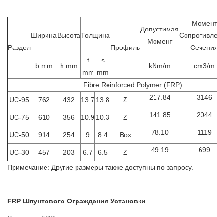
Момент
Допустимая
Ширина
Высота
Толщина
Сопротивл
Момент
Раздел
Профиль
Сечени
t
s
b mm
h mm
kNm/m
cm3/m
mm
mm
Fibre Reinforced Polymer (FRP)
217.84
3146
UC-95
762
432
13.7
13.8
Z
141.85
2044
UC-75
610
356
10.9
10.3
Z
78.10
1119
UC-50
914
254
9
8.4
Box
49.19
699
UC-30
457
203
6.7
6.5
Z
Примечание: Другие размеры также доступны по запросу.
FRP Шпунтового Ограждения Установки