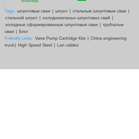
Tags:
шпунтовые сваи
|
шпунт
|
стальные шпунтовые сваи
|
стальной шпунт
|
холоднокатаных шпунтовых свай
|
холодные сформированные шпунтовые сваи
|
трубчатые
сваи
|
Блог
Friendly Links:
Vane Pump Cartridge Kits
|
China engineering
truck
|
High Speed Steel
|
Lan cables