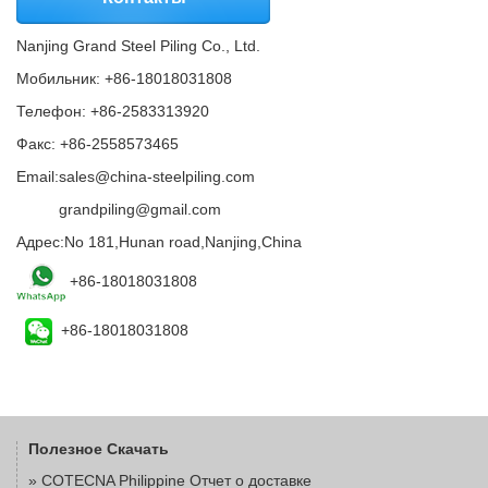
Nanjing Grand Steel Piling Co., Ltd.
Мобильник: +86-18018031808
Телефон: +86-2583313920
Факс: +86-2558573465
Email:
sales@china-steelpiling.com
Email:
grandpiling@gmail.com
Адрес:No 181,Hunan road,Nanjing,China
+86-18018031808
+86-18018031808
Полезное Скачать
»
COTECNA Philippine Отчет о доставке